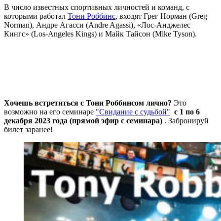
В число известных спортивных личностей и команд, с
которыми работал
Тони Роббинс
, входят Грег Норман (Greg
Norman), Андре Агасси (Andre Agassi), «Лос-Анджелес
Кингс» (Los-Angeles Kings) и Майк Тайсон (Mike Tyson).
Хочешь встретиться с Тони Роббинсом лично?
Это
возможно на его семинаре
"Свидание с судьбой"
с 1 по 6
декабря 2023 года (прямой эфир с семинара)
. Забронируй
билет заранее!