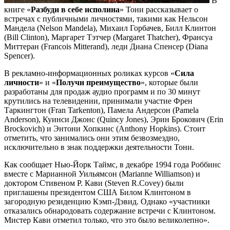
В
книге «
Разбуди в себе исполина
» Тони рассказывает о
встречах с публичными личностями, такими как Нельсон
Мандела (Nelson Mandela), Михаил Горбачев, Билл Клинтон
(Bill Clinton), Маргарет Тэтчер (Margaret Thatcher), Франсуа
Миттеран (Francois Mitterand), леди Диана Спенсер (Diana
Spencer).
В рекламно-информационных роликах курсов «
Сила
личности
» и «
Получи преимущество
», которые были
разработаны для продаж аудио программ и по 30 минут
крутились на телевидении, принимали участие Френ
Таркингтон (Fran Tarkenton), Памела Андерсон (Pamela
Anderson), Куинси Джонс (Quincy Jones), Эрин Брокович (Erin
Brockovich) и Энтони Хопкинс (Anthony Hopkins). Стоит
отметить, что занимались они этим безвозмездно,
исключительно в знак поддержки деятельности Тони.
Как сообщает Нью-Йорк Таймс, в декабре 1994 года Роббинс
вместе с Марианной Уильямсон (Marianne Williamson) и
доктором Стивеном Р. Кави (Steven R.Covey) были
приглашены президентом США Билом Клинтоном в
загородную резиденцию Кэмп-Дэвид. Однако «участники
отказались обнародовать содержание встречи с Клинтоном.
Мистер Кави отметил только, что это было великолепно».