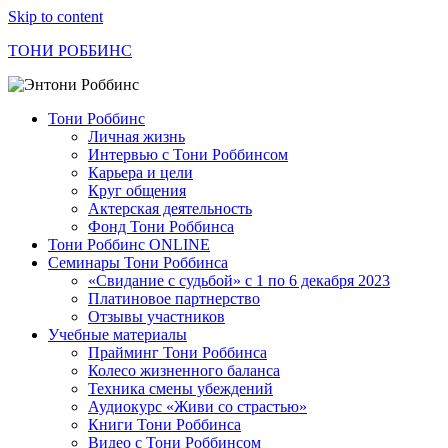
Skip to content
ТОНИ РОББИНС
Тони Роббинс
Личная жизнь
Интервью с Тони Роббинсом
Карьера и цели
Круг общения
Актерская деятельность
Фонд Тони Роббинса
Тони Роббинс ONLINE
Семинары Тони Роббинса
«Свидание с судьбой» с 1 по 6 декабря 2023
Платиновое партнерство
Отзывы участников
Учебные материалы
Прайминг Тони Роббинса
Колесо жизненного баланса
Техника смены убеждений
Аудиокурс «Живи со страстью»
Книги Тони Роббинса
Видео с Тони Роббинсом