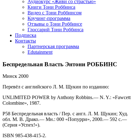
Аудиокурс «Живи со страстью»
Книги Тони Роббинса
Видео с Тони Роббинсом
Коучинг-программа
Отзывы о Тони Роббинсе
Глоссарий Тони Роббинса
Подписка
Контакты
Партнерская программа
Edutainment
Беспредельная Власть Энтони РОББИНС
Минск 2000
Перевёл с английского Л. М. Щукин по изданию:
UNLIMITED POWER by Anthony Robbins.— N. Y.: «Fawcett
Colombine», 1987.
Р58 Беспредельная власть / Пер. с англ. Л. М. Щукин; Худ.
обл. М. В. Драко.— Мн.: 000 «Попурри», 2000.— 592 с.—
(Серия «Успех!»).
ISBN 985-438-415-2.