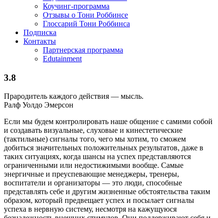
Коучинг-программа
Отзывы о Тони Роббинсе
Глоссарий Тони Роббинса
Подписка
Контакты
Партнерская программа
Edutainment
3.8
Прародитель каждого действия — мысль.
Ралф Уолдо Эмерсон
Если мы будем контролировать наше общение с самими собой
и создавать визуальные, слуховые и кинестетические
(тактильные) сигналы того, чего мы хотим, то сможем
добиться значительных положительных результатов, даже в
таких ситуациях, когда шансы на успех представляются
ограниченными или недостижимыми вообще. Самые
энергичные и преуспевающие менеджеры, тренеры,
воспитатели и организаторы — это люди, способные
представлять себе и другим жизненные обстоятельства таким
образом, который предвещает успех и посылает сигналы
успеха в нервную систему, несмотря на кажущуюся
безнадежность внешних стимулов. Они поддерживают себя и