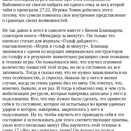
Вайоминга не смогли набрать ни одного очка за весь второй
тайм и проиграли 27:22. Игроки Томея добились этого
потому, что сумели изменить свое внутреннее представление
о границах своих возможностей.
Не так давно я летел в самолете вместе с Кеном Бланшаром,
соавтором книги «Менеджер за минуту». Он только что
написал статью для журнала «Гольф дайджест»,
озаглавленную «Игрок в гольф за минуту». Бланшар
занимался с одним из ведущих американских инструкторов
по гольфу и в результате значительно расширил свои познания
в технике игры. Он пожаловался мне, что изучил огромное
количество тонкостей этой игры, но не в состоянии их все
запомнить. Тогда я сказал ему, что не нужно зацикливаться на
этих особенностях, и спросил, бывали ли у него в жизни
случаи, когда он очень удачно бил по мячу. Он ответил, что,
конечно, бывали, и не раз. И тогда я объяснил ему, в чем суть
мобилизации ресурсов, которые наверняка записаны у него в
подсознании. Все, что ему нужно было сделать, это привести
себя в то состояние, которое он испытывал во время удачных
ударов и которое, наверняка, закрепилось у него в
подсознании. На то, чтобы научить его приводить себя в это
состояние и использовать для этого соответствующие приемы,
ушло всего несколько минут (Вы научитесь этой технике в
главе 17.) Что же случилось затем? Он вышел на поле и