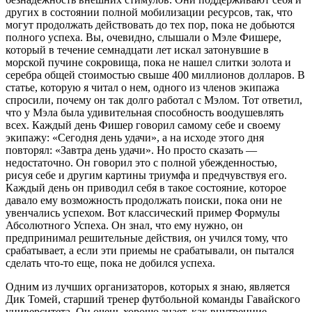
других в состоянии полной мобилизации ресурсов, так, что
могут продолжать действовать до тех пор, пока не добьются
полного успеха. Вы, очевидно, слышали о Мэле Фишере,
который в течение семнадцати лет искал затонувшие в
морской пучине сокровища, пока не нашел слитки золота и
серебра общей стоимостью свыше 400 миллионов долларов. В
статье, которую я читал о нем, одного из членов экипажа
спросили, почему он так долго работал с Мэлом. Тот ответил,
что у Мэла была удивительная способность воодушевлять
всех. Каждый день Фишер говорил самому себе и своему
экипажу: «Сегодня день удачи», а на исходе этого дня
повторял: «Завтра день удачи». Но просто сказать —
недостаточно. Он говорил это с полной убежденностью,
рисуя себе и другим картины триумфа и предчувствуя его.
Каждый день он приводил себя в такое состояние, которое
давало ему возможность продолжать поиски, пока они не
увенчались успехом. Вот классический пример Формулы
Абсолютного Успеха. Он знал, что ему нужно, он
предпринимал решительные действия, он учился тому, что
срабатывает, а если эти приемы не срабатывали, он пытался
сделать что-то еще, пока не добился успеха.
Одним из лучших организаторов, которых я знаю, является
Дик Томей, старший тренер футбольной команды Гавайского
университета. Он очень хорошо знает, как внутренние