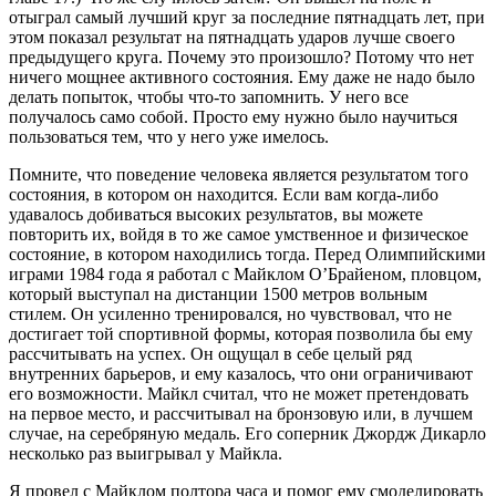
отыграл самый лучший круг за последние пятнадцать лет, при
этом показал результат на пятнадцать ударов лучше своего
предыдущего круга. Почему это произошло? Потому что нет
ничего мощнее активного состояния. Ему даже не надо было
делать попыток, чтобы что-то запомнить. У него все
получалось само собой. Просто ему нужно было научиться
пользоваться тем, что у него уже имелось.
Помните, что поведение человека является результатом того
состояния, в котором он находится. Если вам когда-либо
удавалось добиваться высоких результатов, вы можете
повторить их, войдя в то же самое умственное и физическое
состояние, в котором находились тогда. Перед Олимпийскими
играми 1984 года я работал с Майклом О’Брайеном, пловцом,
который выступал на дистанции 1500 метров вольным
стилем. Он усиленно тренировался, но чувствовал, что не
достигает той спортивной формы, которая позволила бы ему
рассчитывать на успех. Он ощущал в себе целый ряд
внутренних барьеров, и ему казалось, что они ограничивают
его возможности. Майкл считал, что не может претендовать
на первое место, и рассчитывал на бронзовую или, в лучшем
случае, на серебряную медаль. Его соперник Джордж Дикарло
несколько раз выигрывал у Майкла.
Я провел с Майклом полтора часа и помог ему смоделировать