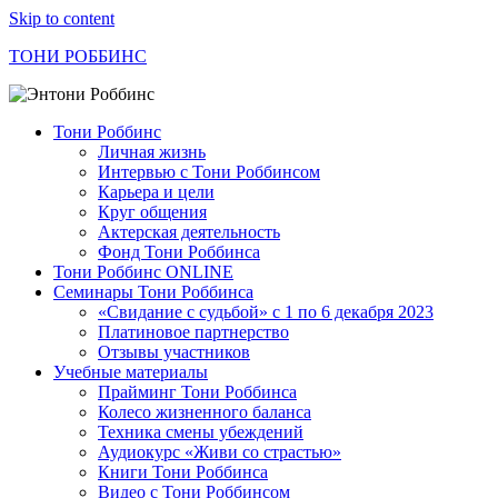
Skip to content
ТОНИ РОББИНС
Тони Роббинс
Личная жизнь
Интервью с Тони Роббинсом
Карьера и цели
Круг общения
Актерская деятельность
Фонд Тони Роббинса
Тони Роббинс ONLINE
Семинары Тони Роббинса
«Свидание с судьбой» с 1 по 6 декабря 2023
Платиновое партнерство
Отзывы участников
Учебные материалы
Прайминг Тони Роббинса
Колесо жизненного баланса
Техника смены убеждений
Аудиокурс «Живи со страстью»
Книги Тони Роббинса
Видео с Тони Роббинсом