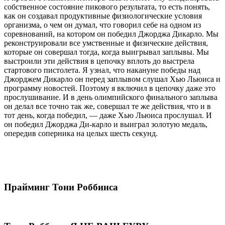
собственное состояние пикового результата, то есть понять,
как он создавал продуктивные физиологические условия
организма, о чем он думал, что говорил себе на одном из
соревнований, на котором он победил Джорджа Дикарло. Мы
реконструировали все умственные и физические действия,
которые он совершал тогда, когда выигрывал заплывы. Мы
выстроили эти действия в цепочку вплоть до выстрела
стартового пистолета. Я узнал, что накануне победы над
Джорджем Дикарло он перед заплывом слушал Хью Льюиса и
программу новостей. Поэтому я включил в цепочку даже это
прослушивание. И в день олимпийского финального заплыва
он делал все точно так же, совершал те же действия, что и в
тот день, когда победил, — даже Хью Льюиса прослушал. И
он победил Джорджа Ди-карло и выиграл золотую медаль,
опередив соперника на целых шесть секунд.
Прайминг Тони Роббинса