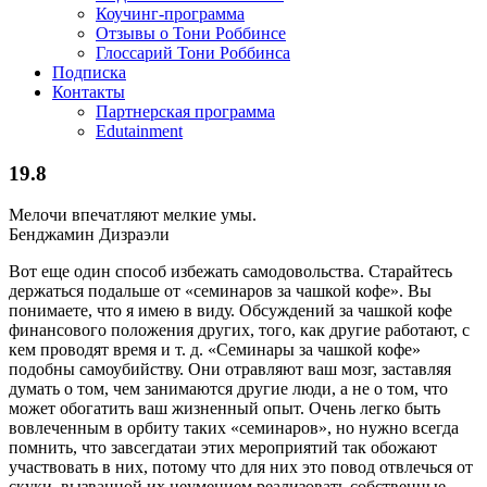
Коучинг-программа
Отзывы о Тони Роббинсе
Глоссарий Тони Роббинса
Подписка
Контакты
Партнерская программа
Edutainment
19.8
Мелочи впечатляют мелкие умы.
Бенджамин Дизраэли
Вот еще один способ избежать самодовольства. Старайтесь
держаться подальше от «семинаров за чашкой кофе». Вы
понимаете, что я имею в виду. Обсуждений за чашкой кофе
финансового положения других, того, как другие работают, с
кем проводят время и т. д. «Семинары за чашкой кофе»
подобны самоубийству. Они отравляют ваш мозг, заставляя
думать о том, чем занимаются другие люди, а не о том, что
может обогатить ваш жизненный опыт. Очень легко быть
вовлеченным в орбиту таких «семинаров», но нужно всегда
помнить, что завсегдатаи этих мероприятий так обожают
участвовать в них, потому что для них это повод отвлечься от
скуки, вызванной их неумением реализовать собственные