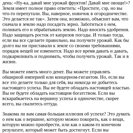
день: «Ну-ка, давай мне урожай фруктов! Давай мне овощи!»?
Земля имеет полное право ответить: «Простите, сэр, но вы
что-то перепутали. Вы, наверное, новичок в огородничестве.
Это делается не так». Затем она, возможно, объяснит вам, что
сначала в землю надо посадить зерно. Заботиться о нем,
поливать его и обрабатывать землю. Надо вносить удобрения.
Надо защищать росток от капризов погоды. И только тогда,
если вы все сделаете правильно, вы получите урожай. Как бы
долго вы ни приставали к земле со своими требованиями,
порядок вещей не изменится. Надо все время давать и давать,
подкармливать и поднимать, чтобы получить урожай. Так и в
жизни.
Вы можете иметь много денег. Вы можете управлять
обширной империей или концерном-гигантом. Но, если вы
все это делаете только для себя, вы никогда не добьетесь
настоящего успеха. Вы не будете обладать настоящей властью.
Вы не будете обладать настоящим богатством. Если вы
вскарабкаетесь на вершину успеха в одиночестве, скорее
всего, вы свалитесь оттуда.
Знакома ли вам самая большая иллюзия об успехе? Это думать
о нем как о вершине, которую можно покорить, как о вещи,
которую можно приобрести, или как о каком-то конечном
результате, который может быть достигнут. Если вы