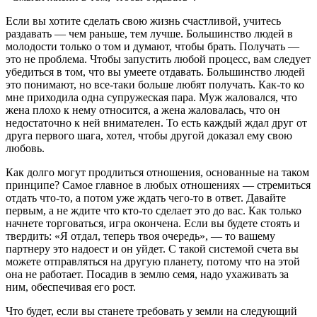
Если вы хотите сделать свою жизнь счастливой, учитесь
раздавать — чем раньше, тем лучше. Большинство людей в
молодости только о том и думают, чтобы брать. Получать —
это не проблема. Чтобы запустить любой процесс, вам следует
убедиться в том, что вы умеете отдавать. Большинство людей
это понимают, но все-таки больше любят получать. Как-то ко
мне приходила одна супружеская пара. Муж жаловался, что
жена плохо к нему относится, а жена жаловалась, что он
недостаточно к ней внимателен. То есть каждый ждал друг от
друга первого шага, хотел, чтобы другой доказал ему свою
любовь.
Как долго могут продлиться отношения, основанные на таком
принципе? Самое главное в любых отношениях — стремиться
отдать что-то, а потом уже ждать чего-то в ответ. Давайте
первым, а не ждите что кто-то сделает это до вас. Как только
начнете торговаться, игра окончена. Если вы будете стоять и
твердить: «Я отдал, теперь твоя очередь», — то вашему
партнеру это надоест и он уйдет. С такой системой счета вы
можете отправляться на другую планету, потому что на этой
она не работает. Посадив в землю семя, надо ухаживать за
ним, обеспечивая его рост.
Что будет, если вы станете требовать у земли на следующий