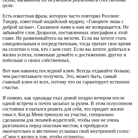
цели.
Есть известная фраза, которую часто повторял Роллинг
Тандер, известный индийский мудрец: «Говорите лишь с
доброй целью». Сказанное нами к нам же возвращается. Не
забывайте слов Дизраэли, поставленных эпиграфом к этой
главе. Не разменивайтесь на мелочи. Если вы хотите стать
самодовольным и посредственным, тогда тратьте свое время
на сплетни о том, кто с кем спит. Если вы хотите добиться в
жизни успеха, поменьше думайте о достижениях других и
побольше о своих собственных.
Вот вам наконец последний ключ. Всегда отдавайте больше,
чем рассчитываете получить. Это, может быть, самый
главный ключ из всех, потому что он гарантирует истинное
счастье.
Я помню, как однажды ехал домой поздно вечером после
одной встречи и почти засыпал за рулем. В этом полусонном
состоянии я пытался решить для себя, что придает жизни
смысл. Когда Меня тряхнуло на участке, специально
сделанном для лихачей-водителей, чтобы они не очень
разгонялись перед опасным местом, я пробудился
окончательно и явственно услышал свой внутренний голос:
«Смысл жизни в том, чтобы отдавать».