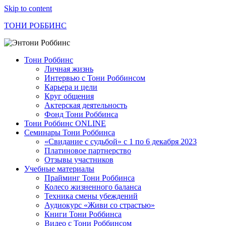
Skip to content
ТОНИ РОББИНС
Тони Роббинс
Личная жизнь
Интервью с Тони Роббинсом
Карьера и цели
Круг общения
Актерская деятельность
Фонд Тони Роббинса
Тони Роббинс ONLINE
Семинары Тони Роббинса
«Свидание с судьбой» с 1 по 6 декабря 2023
Платиновое партнерство
Отзывы участников
Учебные материалы
Прайминг Тони Роббинса
Колесо жизненного баланса
Техника смены убеждений
Аудиокурс «Живи со страстью»
Книги Тони Роббинса
Видео с Тони Роббинсом