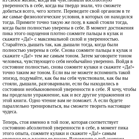
уверенность в себе, когда вы твердо знали, что сможете
добиться всего, чего хотите. Переведите свой организм в те
же самые физиологические условия, в которых он находился
тогда. Примите точно такую же позу, в какой стояли тогда,
когда были полностью уверены в себе. В момент достижения
пика этого ощущения плотно сожмите пальцы в кулак и
скажите «Да!» с максимальной силой и уверенностью.
Старайтесь дышать так, как дышали тогда, когда были
полностью уверены в себе. Снова сожмите пальцы в кулак и
скажите «Да!» тем же самым тоном. Затем заговорите тоном
человека, чувствующего себя необычайно уверенно. Войдя в
состояние полностью, снова сожмите кулаки и скажите «Да!»
точно таким же тоном. Если вы не можете вспомнить такой
эпизод, подумайте, как бы вы себя чувствовали, как бы вы
стояли, дышали, разговаривали, если бы находились в
состоянии необыкновенной уверенности в себе. Я хочу, чтобы
вы проделали упражнение, как и все другие упражнения из
этой книги. Одно чтение вам не поможет. А если будете
параллельно тренироваться, вы сможете творить настоящие
чудеса.
Теперь, стоя именно в той позе, которая соответствует
состоянию абсолютной уверенности в себе, в момент пика
этого опыта, сожмите кулаки и скажите «Да!» самым
уверенным и властным тоном. Вспомните о той энергии,