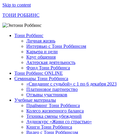
Skip to content
ТОНИ РОББИНС
Тони Роббинс
Личная жизнь
Интервью с Тони Роббинсом
Карьера и цели
Круг общения
Актерская деятельность
Фонд Тони Роббинса
Тони Роббинс ONLINE
Семинары Тони Роббинса
«Свидание с судьбой» с 1 по 6 декабря 2023
Платиновое партнерство
Отзывы участников
Учебные материалы
Прайминг Тони Роббинса
Колесо жизненного баланса
Техника смены убеждений
Аудиокурс «Живи со страстью»
Книги Тони Роббинса
Видео с Тони Роббинсом