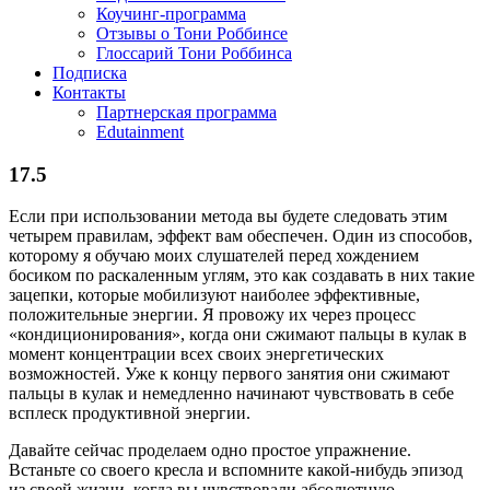
Коучинг-программа
Отзывы о Тони Роббинсе
Глоссарий Тони Роббинса
Подписка
Контакты
Партнерская программа
Edutainment
17.5
Если при использовании метода вы будете следовать этим
четырем правилам, эффект вам обеспечен. Один из способов,
которому я обучаю моих слушателей перед хождением
босиком по раскаленным углям, это как создавать в них такие
зацепки, которые мобилизуют наиболее эффективные,
положительные энергии. Я провожу их через процесс
«кондиционирования», когда они сжимают пальцы в кулак в
момент концентрации всех своих энергетических
возможностей. Уже к концу первого занятия они сжимают
пальцы в кулак и немедленно начинают чувствовать в себе
всплеск продуктивной энергии.
Давайте сейчас проделаем одно простое упражнение.
Встаньте со своего кресла и вспомните какой-нибудь эпизод
из своей жизни, когда вы чувствовали абсолютную