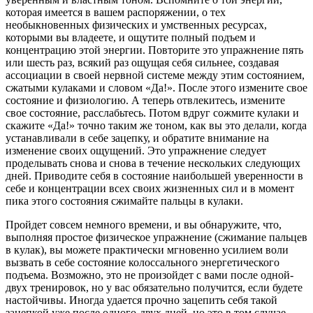
которая имеется в вашем распоряжении, о тех
необыкновенных физических и умственных ресурсах,
которыми вы владеете, и ощутите полный подъем и
концентрацию этой энергии. Повторите это упражнение пять
или шесть раз, всякий раз ощущая себя сильнее, создавая
ассоциации в своей нервной системе между этим состоянием,
сжатыми кулаками и словом «Да!». После этого измените свое
состояние и физиологию. А теперь отвлекитесь, измените
свое состояние, расслабьтесь. Потом вдруг сожмите кулаки и
скажите «Да!» точно таким же тоном, как вы это делали, когда
устанавливали в себе зацепку, и обратите внимание на
изменение своих ощущений. Это упражнение следует
проделывать снова и снова в течение нескольких следующих
дней. Приводите себя в состояние наибольшей уверенности в
себе и концентрации всех своих жизненных сил и в момент
пика этого состояния сжимайте пальцы в кулаки.
Пройдет совсем немного времени, и вы обнаружите, что,
выполняя простое физическое упражнение (сжимание пальцев
в кулак), вы можете практически мгновенно усилием воли
вызвать в себе состояние колоссального энергетического
подъема. Возможно, это не произойдет с вами после одной-
двух тренировок, но у вас обязательно получится, если будете
настойчивы. Иногда удается прочно зацепить себя такой
зацепкой уже после одного-двух дней, но это в том случае,