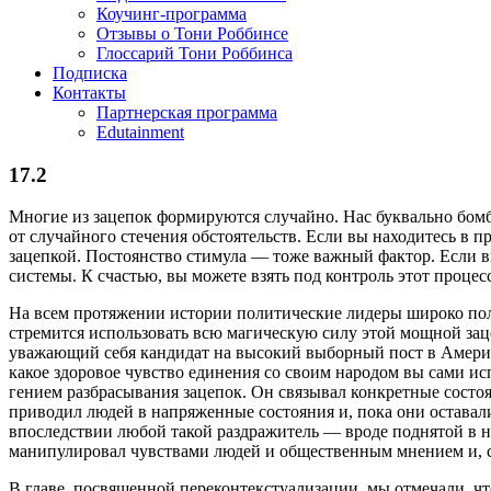
Коучинг-программа
Отзывы о Тони Роббинсе
Глоссарий Тони Роббинса
Подписка
Контакты
Партнерская программа
Edutainment
17.2
Многие из зацепок формируются случайно. Нас буквально бомба
от случайного стечения обстоятельств. Если вы находитесь в пр
зацепкой. Постоянство стимула — тоже важный фактор. Если вы
системы. К счастью, вы можете взять под контроль этот процес
На всем протяжении истории политические лидеры широко поль
стремится использовать всю магическую силу этой мощной зац
уважающий себя кандидат на высокий выборный пост в Америке
какое здоровое чувство единения со своим народом вы сами ис
гением разбрасывания зацепок. Он связывал конкретные сост
приводил людей в напряженные состояния и, пока они оставали
впоследствии любой такой раздражитель — вроде поднятой в н
манипулировал чувствами людей и общественным мнением и, с
В главе, посвященной переконтекстуализации, мы отмечали, что