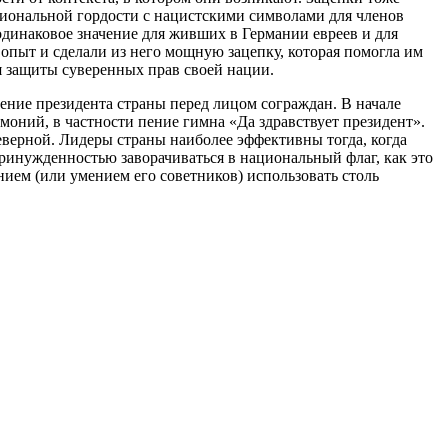
иональной гордости с нацистскими символами для членов
 одинаковое значение для живших в Германии евреев и для
опыт и сделали из него мощную зацепку, которая помогла им
ля защиты суверенных прав своей нации.
ние президента страны перед лицом сограждан. В начале
оний, в частности пение гимна «Да здравствует президент».
неверной. Лидеры страны наиболее эффективны тогда, когда
ринужденностью заворачиваться в национальный флаг, как это
ением (или умением его советников) использовать столь