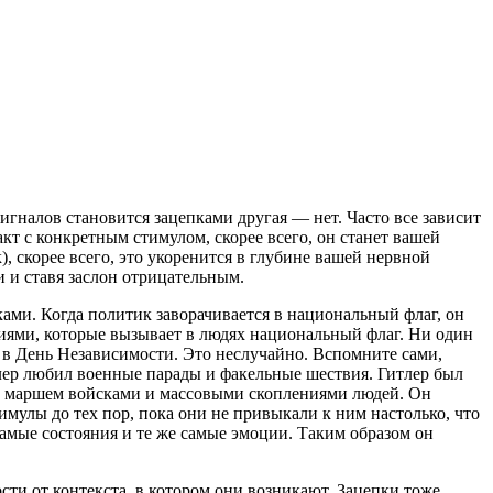
игналов становится зацепками другая — нет. Часто все зависит
акт с конкретным стимулом, скорее всего, он станет вашей
 скорее всего, это укоренится в глубине вашей нервной
и и ставя заслон отрицательным.
ми. Когда политик заворачивается в национальный флаг, он
циями, которые вызывает в людях национальный флаг. Ни один
 в День Независимости. Это неслучайно. Вспомните сами,
тлер любил военные парады и факельные шествия. Гитлер был
м маршем войсками и массовыми скоплениями людей. Он
мулы до тех пор, пока они не привыкали к ним настолько, что
амые состояния и те же самые эмоции. Таким образом он
сти от контекста, в котором они возникают. Зацепки тоже