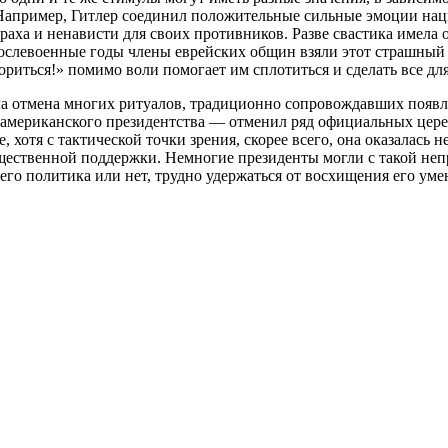
Например, Гитлер соединил положительные сильные эмоции нац
траха и ненависти для своих противников. Разве свастика имела
ослевоенные годы члены еврейских общин взяли этот страшный 
ориться!» помимо воли помогает им сплотиться и сделать все д
 отмена многих ритуалов, традиционно сопровождавших появле
 американского президентства — отменил ряд официальных церем
хотя с тактической точки зрения, скорее всего, она оказалась 
щественной поддержки. Немногие президенты могли с такой неп
 его политика или нет, трудно удержаться от восхищения его ум