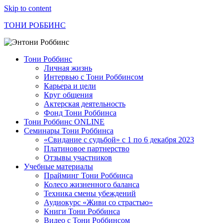
Skip to content
ТОНИ РОББИНС
Тони Роббинс
Личная жизнь
Интервью с Тони Роббинсом
Карьера и цели
Круг общения
Актерская деятельность
Фонд Тони Роббинса
Тони Роббинс ONLINE
Семинары Тони Роббинса
«Свидание с судьбой» с 1 по 6 декабря 2023
Платиновое партнерство
Отзывы участников
Учебные материалы
Прайминг Тони Роббинса
Колесо жизненного баланса
Техника смены убеждений
Аудиокурс «Живи со страстью»
Книги Тони Роббинса
Видео с Тони Роббинсом