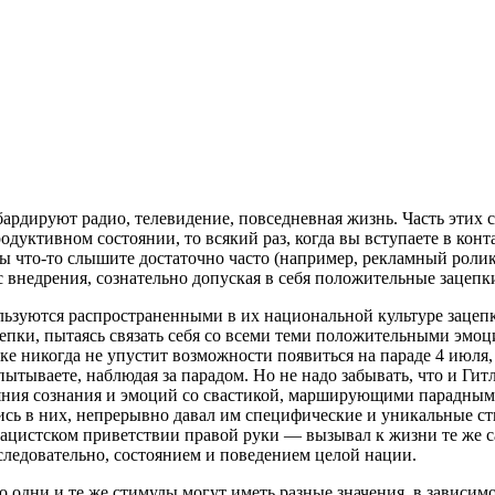
рдируют радио, телевидение, повседневная жизнь. Часть этих с
одуктивном состоянии, то всякий раз, когда вы вступаете в конт
 что-то слышите достаточно часто (например, рекламный ролик),
с внедрения, сознательно допуская в себя положительные зацепк
зуются распространенными в их национальной культуре зацепка
епки, пытаясь связать себя со всеми теми положительными эмо
 никогда не упустит возможности появиться на параде 4 июля,
пытываете, наблюдая за парадом. Но не надо забывать, что и Ги
ояния сознания и эмоций со свастикой, марширующими парадны
сь в них, непрерывно давал им специфические и уникальные сти
ацистском приветствии правой руки — вызывал к жизни те же с
ледовательно, состоянием и поведением целой нации.
 одни и те же стимулы могут иметь разные значения, в зависимо