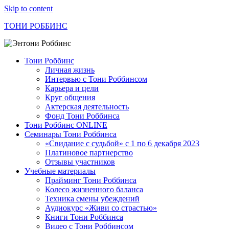
Skip to content
ТОНИ РОББИНС
Тони Роббинс
Личная жизнь
Интервью с Тони Роббинсом
Карьера и цели
Круг общения
Актерская деятельность
Фонд Тони Роббинса
Тони Роббинс ONLINE
Семинары Тони Роббинса
«Свидание с судьбой» с 1 по 6 декабря 2023
Платиновое партнерство
Отзывы участников
Учебные материалы
Прайминг Тони Роббинса
Колесо жизненного баланса
Техника смены убеждений
Аудиокурс «Живи со страстью»
Книги Тони Роббинса
Видео с Тони Роббинсом