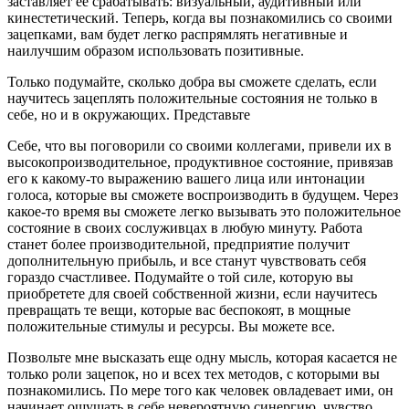
заставляет ее срабатывать: визуальный, аудитивный или
кинестетический. Теперь, когда вы познакомились со своими
зацепками, вам будет легко распрямлять негативные и
наилучшим образом использовать позитивные.
Только подумайте, сколько добра вы сможете сделать, если
научитесь зацеплять положительные состояния не только в
себе, но и в окружающих. Представьте
Себе, что вы поговорили со своими коллегами, привели их в
высокопроизводительное, продуктивное состояние, привязав
его к какому-то выражению вашего лица или интонации
голоса, которые вы сможете воспроизводить в будущем. Через
какое-то время вы сможете легко вызывать это положительное
состояние в своих сослуживцах в любую минуту. Работа
станет более производительной, предприятие получит
дополнительную прибыль, и все станут чувствовать себя
гораздо счастливее. Подумайте о той силе, которую вы
приобретете для своей собственной жизни, если научитесь
превращать те вещи, которые вас беспокоят, в мощные
положительные стимулы и ресурсы. Вы можете все.
Позвольте мне высказать еще одну мысль, которая касается не
только роли зацепок, но и всех тех методов, с которыми вы
познакомились. По мере того как человек овладевает ими, он
начинает ощущать в себе невероятную синергию, чувство