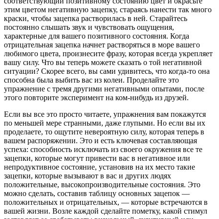
соответствующий позитивному состоянию цвет и окрасьте
этим цветом негативную зацепку, стараясь нанести так много
краски, чтобы зацепка растворилась в ней. Старайтесь
постоянно слышать звук и чувствовать ощущения,
характерные для вашего позитивного состояния. Когда
отрицательная зацепка начнет растворяться в море вашего
любимого цвета, произнесите фразу, которая всегда укрепляет
вашу силу. Что вы теперь можете сказать о той негативной
ситуации? Скорее всего, вы сами удивитесь, что когда-то она
способна была выбить вас из колеи. Проделайте это
упражнение с тремя другими негативными опытами, после
этого повторите эксперимент на ком-нибудь из друзей.
Если вы все это просто читаете, упражнения вам покажутся
по меньшей мере странными, даже глупыми. Но если вы их
проделаете, то ощутите невероятную силу, которая теперь в
вашем распоряжении. Это и есть ключевая составляющая
успеха: способность исключать из своего окружения все те
зацепки, которые могут привести вас в негативное или
непродуктивное состояние, установив на их место такие
зацепки, которые вызывают в вас и других людях
положительные, высокопроизводительные состояния. Это
можно сделать, составив таблицу основных зацепок —
положительных и отрицательных, — которые встречаются в
вашей жизни. Возле каждой сделайте пометку, какой стимул