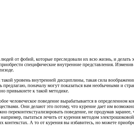
людей от фобий, которые преследовали их всю жизнь, и делать 
 приобрести специфические внутренние представления. Изменив э
пизоде.
акой уровень внутренней дисциплины, такая сила воображения, 
ь предлагаю, поначалу могут показаться вам необычными и стран
нно привыкнете к такой методике.
бое человеческое поведение вырабатывается в определенном кон
ествами. Они делают это потому, что курение дает им возможно
жно переконтекстуализировать поведение, не продумав заранее,
 например, пытаться лечить от курения методом электрошоковой т
ых контекстах. А то от курения вы избавитесь, но можете приоб