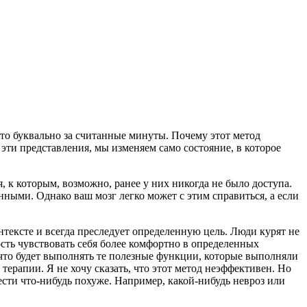
это буквально за считанные минуты. Почему этот метод
ти представления, мы изменяем само состояние, в которое
к которым, возможно, ранее у них никогда не было доступа.
ными. Однако ваш мозг легко может с этим справиться, а если
тексте и всегда преследует определенную цель. Люди курят не
сть чувствовать себя более комфортно в определенных
 что будет выполнять те полезные функции, которые выполняли
ерапии. Я не хочу сказать, что этот метод неэффективен. Но
рести что-нибудь похуже. Например, какой-нибудь невроз или