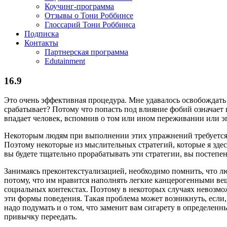
Коучинг-программа
Отзывы о Тони Роббинсе
Глоссарий Тони Роббинса
Подписка
Контакты
Партнерская программа
Edutainment
16.9
Это очень эффективная процедура. Мне удавалось освобождать 
срабатывает? Потому что попасть под влияние фобий означает
впадает человек, вспомнив о том или ином переживании или э
Некоторым людям при выполнении этих упражнений требуется т
Поэтому некоторые из мыслительных стратегий, которые я здес
вы будете тщательно прорабатывать эти стратегии, вы постепе
Занимаясь преконтекстуализацией, необходимо помнить, что лю
потому, что им нравится наполнять легкие канцерогенными вещ
социальных контекстах. Поэтому в некоторых случаях невозмо
эти формы поведения. Такая проблема может возникнуть, если,
надо подумать и о том, что заменит вам сигарету в определенн
привычку переедать.