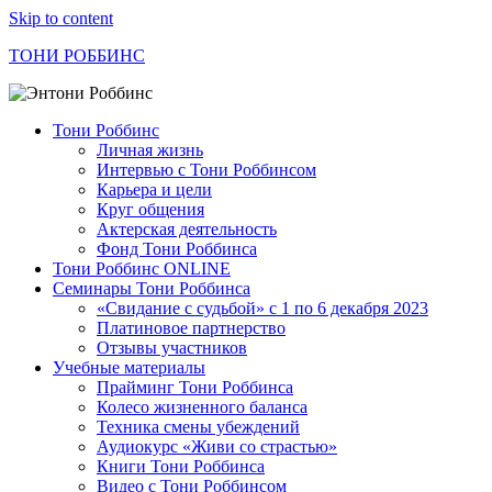
Skip to content
ТОНИ РОББИНС
Тони Роббинс
Личная жизнь
Интервью с Тони Роббинсом
Карьера и цели
Круг общения
Актерская деятельность
Фонд Тони Роббинса
Тони Роббинс ONLINE
Семинары Тони Роббинса
«Свидание с судьбой» с 1 по 6 декабря 2023
Платиновое партнерство
Отзывы участников
Учебные материалы
Прайминг Тони Роббинса
Колесо жизненного баланса
Техника смены убеждений
Аудиокурс «Живи со страстью»
Книги Тони Роббинса
Видео с Тони Роббинсом