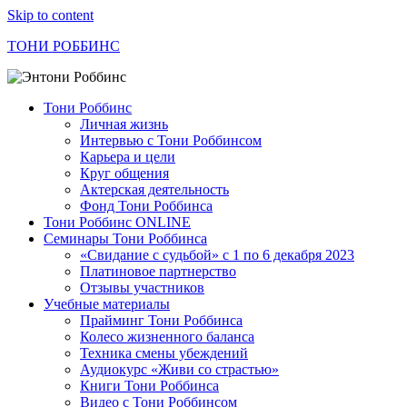
Skip to content
ТОНИ РОББИНС
Тони Роббинс
Личная жизнь
Интервью с Тони Роббинсом
Карьера и цели
Круг общения
Актерская деятельность
Фонд Тони Роббинса
Тони Роббинс ONLINE
Семинары Тони Роббинса
«Свидание с судьбой» с 1 по 6 декабря 2023
Платиновое партнерство
Отзывы участников
Учебные материалы
Прайминг Тони Роббинса
Колесо жизненного баланса
Техника смены убеждений
Аудиокурс «Живи со страстью»
Книги Тони Роббинса
Видео с Тони Роббинсом