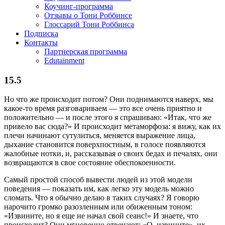
Коучинг-программа
Отзывы о Тони Роббинсе
Глоссарий Тони Роббинса
Подписка
Контакты
Партнерская программа
Edutainment
15.5
Но что же происходит потом? Они поднимаются наверх, мы
какое-то время разговариваем — это все очень приятно и
положительно — и после этого я спрашиваю: «Итак, что же
привело вас сюда?» И происходит метаморфоза: я вижу, как их
плечи начинают сутулиться, меняется выражение лица,
дыхание становится поверхпостным, в голосе появляются
жалобные нотки, и, рассказывая о своих бедах и печалях, они
возвращаются в свое состояние обеспокоенности.
Самый простой способ вывести людей из этой модели
поведения — показать им, как легко эту модель можно
сломать. Что я обычно делаю в таких случаях? Я говорю
нарочито громко разозленным или обиженным тоном:
«Извините, но я еще не начал свой сеанс!» И знаете, что
происходит? Они мгновенно отвечают: «О, извините», их