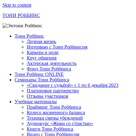
Skip to content
ТОНИ РОББИНС
Тони Роббинс
Личная жизнь
Интервью с Тони Роббинсом
Карьера и цели
Круг общения
Актерская деятельность
Фонд Тони Роббинса
Тони Роббинс ONLINE
Семинары Тони Роббинса
«Свидание с судьбой» с 1 по 6 декабря 2023
Платиновое партнерство
Отзывы участников
Учебные материалы
Прайминг Тони Роббинса
Колесо жизненного баланса
Техника смены убеждений
Аудиокурс «Живи со страстью»
Книги Тони Роббинса
Видео с Тони Роббинсом