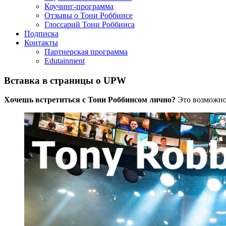
Коучинг-программа
Отзывы о Тони Роббинсе
Глоссарий Тони Роббинса
Подписка
Контакты
Партнерская программа
Edutainment
Вставка в страницы о UPW
Хочешь встретиться с Тони Роббинсом лично?
Это возможно